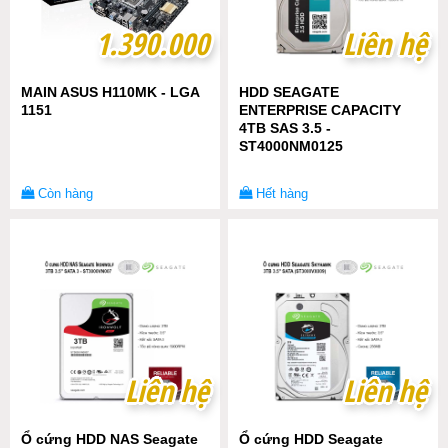
1.390.000
1.390.000
Liên hệ
Liên hệ
MAIN ASUS H110MK - LGA
HDD SEAGATE
1151
ENTERPRISE CAPACITY
4TB SAS 3.5 -
ST4000NM0125
Còn hàng
Hết hàng
Liên hệ
Liên hệ
Liên hệ
Liên hệ
Ổ cứng HDD NAS Seagate
Ổ cứng HDD Seagate