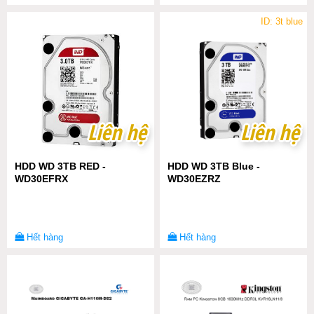
ID: 3t blue
Liên hệ
Liên hệ
Liên hệ
Liên hệ
HDD WD 3TB RED -
HDD WD 3TB Blue -
WD30EFRX
WD30EZRZ
Hết hàng
Hết hàng