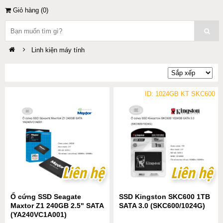
Giỏ hàng (
0
)
Linh kiện máy tính
ID: 1024GB KT SKC600
Liên hệ
Liên hệ
Liên hệ
Liên hệ
Ổ cứng SSD Seagate
SSD Kingston SKC600 1TB
Maxtor Z1 240GB 2.5" SATA
SATA 3.0 (SKC600/1024G)
(YA240VC1A001)