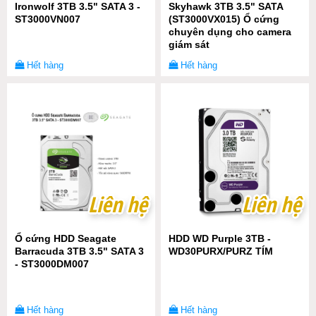
Ironwolf 3TB 3.5" SATA 3 -
Skyhawk 3TB 3.5" SATA
ST3000VN007
(ST3000VX015) Ổ cứng
chuyên dụng cho camera
giám sát
Hết hàng
Hết hàng
Liên hệ
Liên hệ
Liên hệ
Liên hệ
Ổ cứng HDD Seagate
HDD WD Purple 3TB -
Barracuda 3TB 3.5" SATA 3
WD30PURX/PURZ TÍM
- ST3000DM007
Hết hàng
Hết hàng