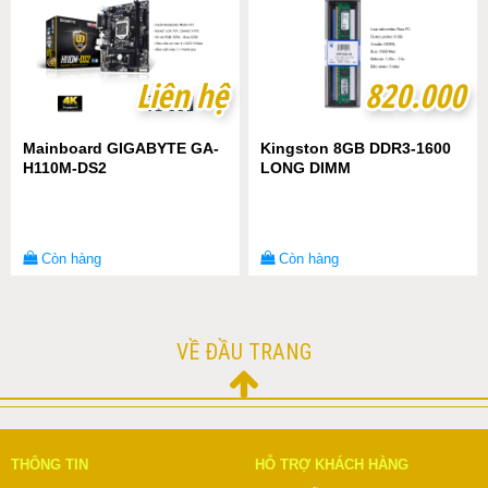
Liên hệ
Liên hệ
820.000
820.000
Mainboard GIGABYTE GA-
Kingston 8GB DDR3-1600
H110M-DS2
LONG DIMM
Còn hàng
Còn hàng
VỀ ĐẦU TRANG
THÔNG TIN
HỖ TRỢ KHÁCH HÀNG