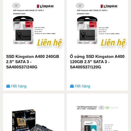
Liên hệ
Liên hệ
Liên hệ
Liên hệ
SSD Kingston A400 240GB
Ổ cứng SSD Kingston A400
2.5" SATA 3 -
120GB 2.5" SATA 3 -
SA400S37/240G
SA400S37/120G
Hết hàng
Hết hàng