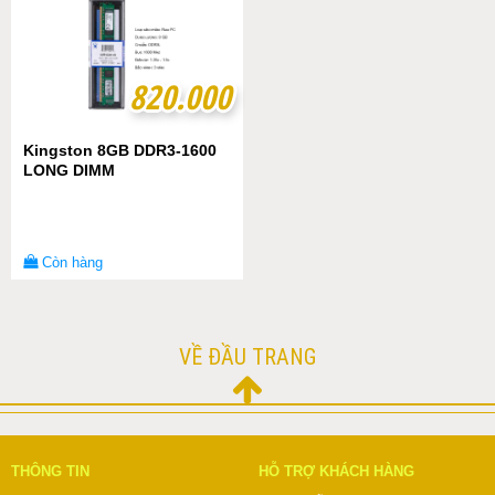
820.000
820.000
Kingston 8GB DDR3-1600
LONG DIMM
Còn hàng
VỀ ĐẦU TRANG
THÔNG TIN
HỖ TRỢ KHÁCH HÀNG