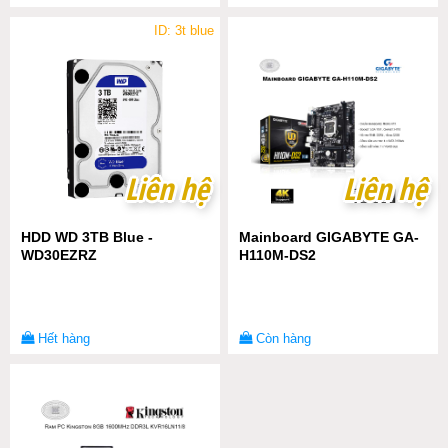
ID: 3t blue
Liên hệ
Liên hệ
Liên hệ
Liên hệ
HDD WD 3TB Blue -
Mainboard GIGABYTE GA-
WD30EZRZ
H110M-DS2
Hết hàng
Còn hàng