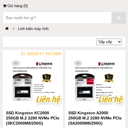
Giỏ hàng (
0
)
Linh kiện máy tính
ID: 250GB KT SKC2000
Liên hệ
Liên hệ
Liên hệ
Liên hệ
SSD Kingston KC2000
SSD Kingston A2000
250GB M.2 2280 NVMe PCIe
250GB M.2 2280 NVMe PCIe
(SKC2000M8/250G)
(SA2000M8/250G)