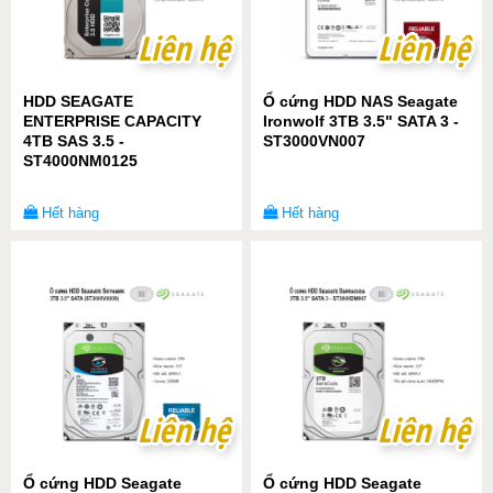
Liên hệ
Liên hệ
Liên hệ
Liên hệ
HDD SEAGATE
Ổ cứng HDD NAS Seagate
ENTERPRISE CAPACITY
Ironwolf 3TB 3.5" SATA 3 -
4TB SAS 3.5 -
ST3000VN007
ST4000NM0125
Hết hàng
Hết hàng
Liên hệ
Liên hệ
Liên hệ
Liên hệ
Ổ cứng HDD Seagate
Ổ cứng HDD Seagate