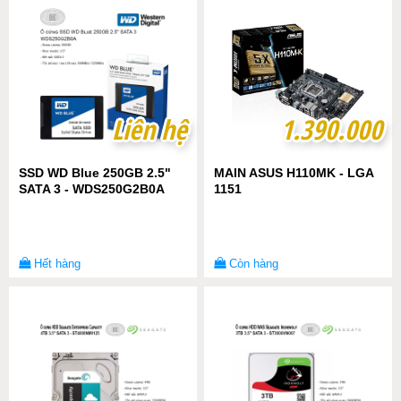
Liên hệ
Liên hệ
1.390.000
1.390.000
SSD WD Blue 250GB 2.5"
MAIN ASUS H110MK - LGA
SATA 3 - WDS250G2B0A
1151
Hết hàng
Còn hàng