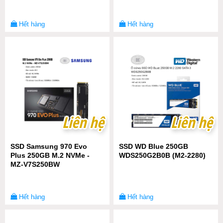
Hết hàng
Hết hàng
Liên hệ
Liên hệ
Liên hệ
Liên hệ
SSD Samsung 970 Evo
SSD WD Blue 250GB
Plus 250GB M.2 NVMe -
WDS250G2B0B (M2-2280)
MZ-V7S250BW
Hết hàng
Hết hàng