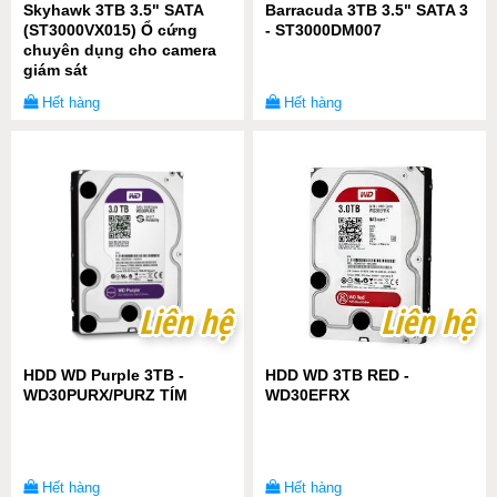
Skyhawk 3TB 3.5" SATA
Barracuda 3TB 3.5" SATA 3
(ST3000VX015) Ổ cứng
- ST3000DM007
chuyên dụng cho camera
giám sát
Hết hàng
Hết hàng
Liên hệ
Liên hệ
Liên hệ
Liên hệ
HDD WD Purple 3TB -
HDD WD 3TB RED -
WD30PURX/PURZ TÍM
WD30EFRX
Hết hàng
Hết hàng