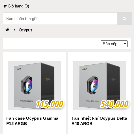
Giỏ hàng (
0
)
Ocypus
115.000
115.000
540.000
540.000
Fan case Ocypus Gamma
Tản nhiệt khí Ocypus Delta
F12 ARGB
A40 ARGB