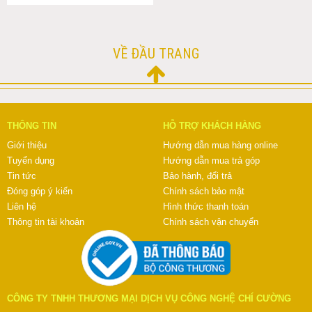
VỀ ĐẦU TRANG
THÔNG TIN
HỖ TRỢ KHÁCH HÀNG
Giới thiệu
Hướng dẫn mua hàng online
Tuyển dụng
Hướng dẫn mua trả góp
Tin tức
Bảo hành, đổi trả
Đóng góp ý kiến
Chính sách bảo mật
Liên hệ
Hình thức thanh toán
Thông tin tài khoản
Chính sách vận chuyển
CÔNG TY TNHH THƯƠNG MẠI DỊCH VỤ CÔNG NGHỆ CHÍ CƯỜNG