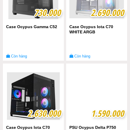
730.000
730.000
2.690.000
2.690.000
Case Ocypus Gamma C52
Case Ocypus Iota C70
WHITE ARGB
Còn hàng
Còn hàng
2.630.000
2.630.000
1.590.000
1.590.000
Case Ocypus Iota C70
PSU Ocypus Delta P750