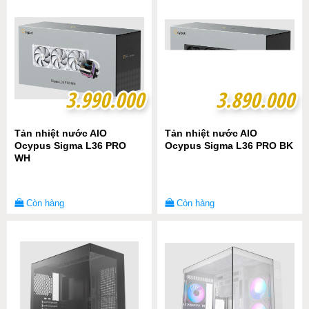
3.990.000
3.990.000
3.890.000
3.890.000
Tản nhiệt nước AIO
Tản nhiệt nước AIO
Ocypus Sigma L36 PRO
Ocypus Sigma L36 PRO BK
WH
Còn hàng
Còn hàng