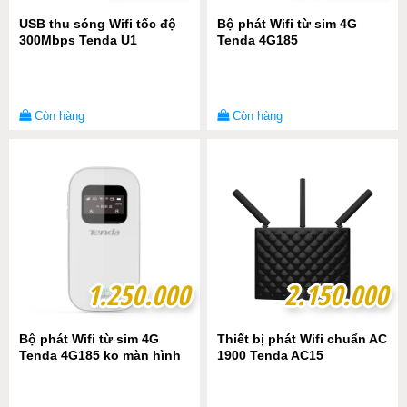
USB thu sóng Wifi tốc độ
Bộ phát Wifi từ sim 4G
300Mbps Tenda U1
Tenda 4G185
Còn hàng
Còn hàng
1.250.000
1.250.000
2.150.000
2.150.000
Bộ phát Wifi từ sim 4G
Thiết bị phát Wifi chuẩn AC
Tenda 4G185 ko màn hình
1900 Tenda AC15