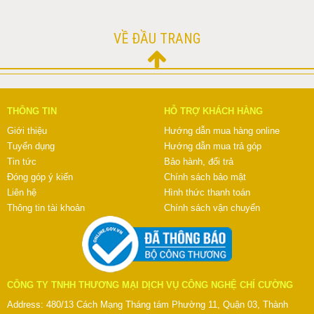
VỀ ĐẦU TRANG
THÔNG TIN
HỖ TRỢ KHÁCH HÀNG
Giới thiệu
Hướng dẫn mua hàng online
Tuyển dụng
Hướng dẫn mua trả góp
Tin tức
Bảo hành, đổi trả
Đóng góp ý kiến
Chính sách bảo mật
Liên hệ
Hình thức thanh toán
Thông tin tài khoản
Chính sách vận chuyển
CÔNG TY TNHH THƯƠNG MẠI DỊCH VỤ CÔNG NGHỆ CHÍ CƯỜNG
Address: 480/13 Cách Mạng Tháng tám Phường 11, Quận 03, Thành