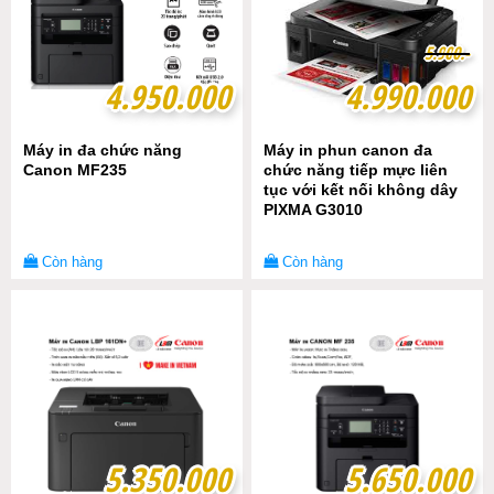
5
5
.
.
9
9
0
0
0
0
.-
.-
4.950.000
4.950.000
4.990.000
4.990.000
Máy in đa chức năng
Máy in phun canon đa
Canon MF235
chức năng tiếp mực liên
tục với kết nối không dây
PIXMA G3010
Còn hàng
Còn hàng
5.350.000
5.350.000
5.650.000
5.650.000