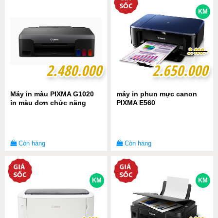
KM
3
3
.
.
1
1
0
0
0
0
.-
.-
2.480.000
2.480.000
2.650.000
2.650.000
Máy in màu PIXMA G1020
máy in phun mực canon
in màu đơn chức năng
PIXMA E560
Còn hàng
Còn hàng
KM
KM