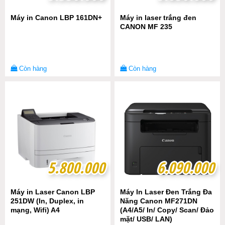
Máy in Canon LBP 161DN+
Máy in laser trắng đen
CANON MF 235
Còn hàng
Còn hàng
5.800.000
5.800.000
6.090.000
6.090.000
Máy in Laser Canon LBP
Máy In Laser Đen Trắng Đa
251DW (In, Duplex, in
Năng Canon MF271DN
mạng, Wifi) A4
(A4/A5/ In/ Copy/ Scan/ Đảo
mặt/ USB/ LAN)