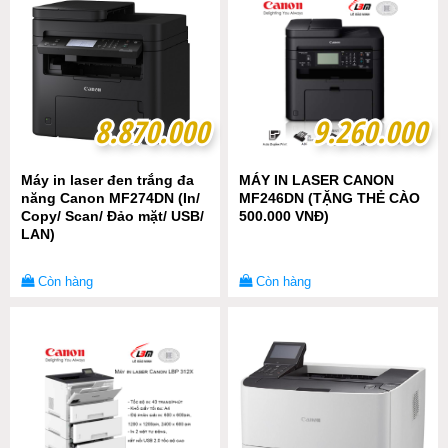
8.870.000
8.870.000
9.260.000
9.260.000
Máy in laser đen trắng đa
MÁY IN LASER CANON
năng Canon MF274DN (In/
MF246DN (TẶNG THẺ CÀO
Copy/ Scan/ Đảo mặt/ USB/
500.000 VNĐ)
LAN)
Còn hàng
Còn hàng