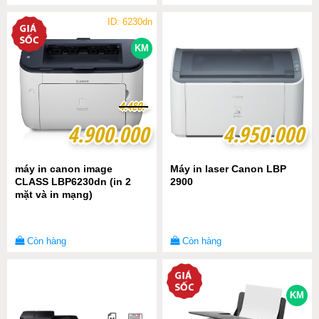
ID: 6230dn
KM
4
4
.
.
4
4
8
8
0
0
.-
.-
4.900.000
4.900.000
4.950.000
4.950.000
máy in canon image
Máy in laser Canon LBP
CLASS LBP6230dn (in 2
2900
mặt và in mạng)
Còn hàng
Còn hàng
KM