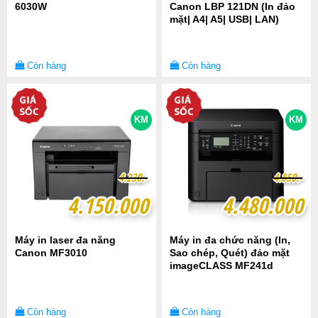
6030W
Canon LBP 121DN (In đảo
mặt| A4| A5| USB| LAN)
Còn hàng
Còn hàng
KM
KM
4
4
.
.
2
2
3
3
0
0
.-
.-
4
4
.
.
8
8
5
5
0
0
.-
.-
4.150.000
4.150.000
4.480.000
4.480.000
Máy in laser đa năng
Máy in đa chức năng (In,
Canon MF3010
Sao chép, Quét) đảo mặt
imageCLASS MF241d
Còn hàng
Còn hàng