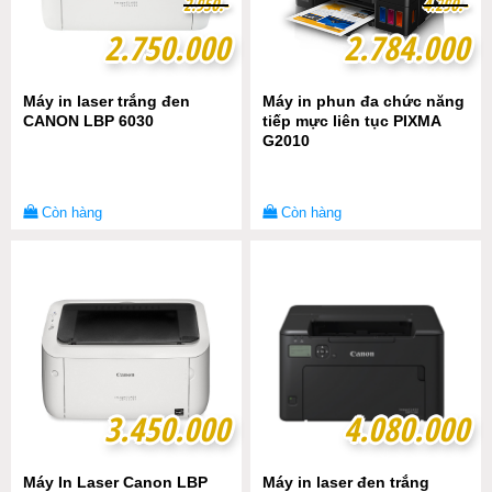
2
2
.
.
9
9
5
5
0
0
.-
.-
4
4
.
.
2
2
9
9
0
0
.-
.-
2.750.000
2.750.000
2.784.000
2.784.000
Máy in laser trắng đen
Máy in phun đa chức năng
CANON LBP 6030
tiếp mực liên tục PIXMA
G2010
Còn hàng
Còn hàng
3.450.000
3.450.000
4.080.000
4.080.000
Máy In Laser Canon LBP
Máy in laser đen trắng