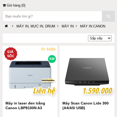
Giỏ hàng (
0
)
MÁY IN, MỰC IN, DRUM
MÁY IN
MÁY IN CANON
ID: 8100n
KM
1
1
9
9
.
.
5
5
0
0
0
0
.-
.-
Liên hệ
Liên hệ
1.590.000
1.590.000
Máy in laser đen trắng
Máy Scan Canon Lide 300
Canon LBP8100N A3
(A4/A5/ USB)