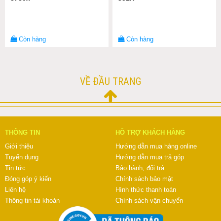
Còn hàng
Còn hàng
VỀ ĐẦU TRANG
THÔNG TIN
HỖ TRỢ KHÁCH HÀNG
Giới thiệu
Hướng dẫn mua hàng online
Tuyển dụng
Hướng dẫn mua trả góp
Tin tức
Bảo hành, đổi trả
Đóng góp ý kiến
Chính sách bảo mật
Liên hệ
Hình thức thanh toán
Thông tin tài khoản
Chính sách vận chuyển