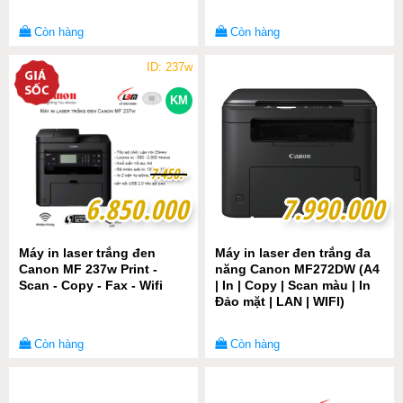
Còn hàng
Còn hàng
ID: 237w
KM
7
7
.
.
4
4
5
5
0
0
.-
.-
6.850.000
6.850.000
7.990.000
7.990.000
Máy in laser trắng đen
Máy in laser đen trắng đa
Canon MF 237w Print -
năng Canon MF272DW (A4
Scan - Copy - Fax - Wifi
| In | Copy | Scan màu | In
Đảo mặt | LAN | WIFI)
Còn hàng
Còn hàng