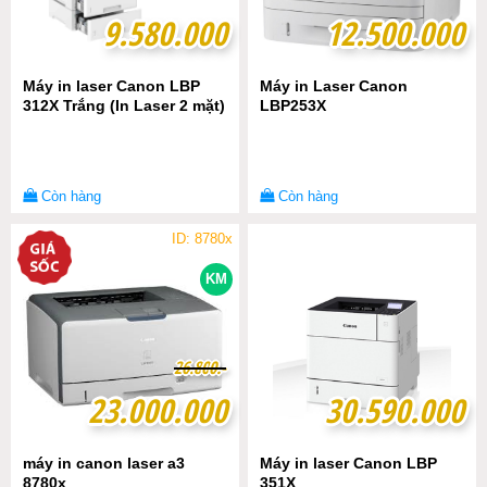
9.580.000
9.580.000
12.500.000
12.500.000
Máy in laser Canon LBP
Máy in Laser Canon
312X Trắng (In Laser 2 mặt)
LBP253X
Còn hàng
Còn hàng
ID: 8780x
KM
2
2
6
6
.
.
8
8
0
0
0
0
.-
.-
23.000.000
23.000.000
30.590.000
30.590.000
máy in canon laser a3
Máy in laser Canon LBP
8780x
351X