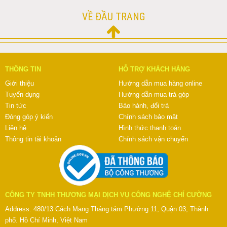
VỀ ĐẦU TRANG
THÔNG TIN
HỖ TRỢ KHÁCH HÀNG
Giới thiệu
Hướng dẫn mua hàng online
Tuyển dụng
Hướng dẫn mua trả góp
Tin tức
Bảo hành, đổi trả
Đóng góp ý kiến
Chính sách bảo mật
Liên hệ
Hình thức thanh toán
Thông tin tài khoản
Chính sách vận chuyển
CÔNG TY TNHH THƯƠNG MẠI DỊCH VỤ CÔNG NGHỆ CHÍ CƯỜNG
Address: 480/13 Cách Mạng Tháng tám Phường 11, Quận 03, Thành
phố. Hồ Chí Minh, Việt Nam