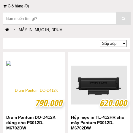
Giỏ hàng (
0
)
MÁY IN, MỰC IN, DRUM
790.000
790.000
620.000
620.000
Drum Pantum DO-D412K
Hộp mực in TL-412HR cho
dùng cho P3012D-
máy Pantum P3012D-
M6702DW
M6702DW